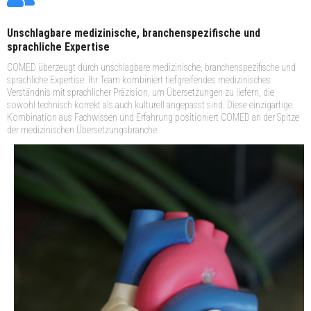
Unschlagbare medizinische, branchenspezifische und
sprachliche Expertise
COMED überzeugt durch unschlagbare medizinische, branchenspezifische und
sprachliche Expertise. Ihr Team kombiniert tiefgreifendes medizinisches
Verständnis mit sprachlicher Präzision, um Übersetzungen zu liefern, die
sowohl technisch korrekt als auch kulturell angepasst sind. Diese einzigartige
Kombination aus Fachwissen und Erfahrung positioniert COMED an der Spitze
der medizinischen Übersetzungsbranche.