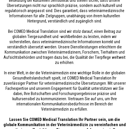
Bedeutung der kulturellen Sensibilität und stellen sicher, dass unsere
Übersetzungen nicht nur sprachlich präzise, sondern auch kulturell und
regulatorisch angepasst sind. Dies garantiert, dass veterinärmedizinische
Informationen für alle Zielgruppen, unabhängig von ihrem kulturellen
Hintergrund, verständlich und zugänglich sind.
Bei COMED Medical Translation sind wir stolz darauf, einen Beitrag zur
globalen Tiergesundheit und -wohlbefinden zu leisten, indem wir
sicherstellen, dass veterinärmedizinische Informationen korrekt und
verständlich übersetzt werden. Unsere Dienstleistungen erleichtern die
Kommunikation zwischen Veterinärmedizinern, Forschern, Tierhaltern und
Aufsichtsbehörden und tragen dazu bei, die Qualität der Tierpflege weltweit
zu erhöhen.
In einer Welt, in der die Veterinärmedizin eine wichtige Rolle in der globalen
Gesundheitslandschaft spielt, ist COMED Medical Translation Ihr
zuverlässiger Partner für veterinärmedizinische Übersetzungen. Mit unserer
Fachexpertise und unserem Engagement für Qualität unterstützen wir Sie
dabei, Ihre Botschaften und Forschungsergebnisse präzise und
kultursensibel zu kommunizieren. Vertrauen Sie auf uns, um Ihre
internationalen Kommunikationsbedürfnisse im Bereich der
Veterinärmedizin zu erfüllen.
Lassen Sie COMED Medical Translation Ihr Partner sein, um die
globale Kommunikation in der Veterinärmedizin zu vereinfachen und