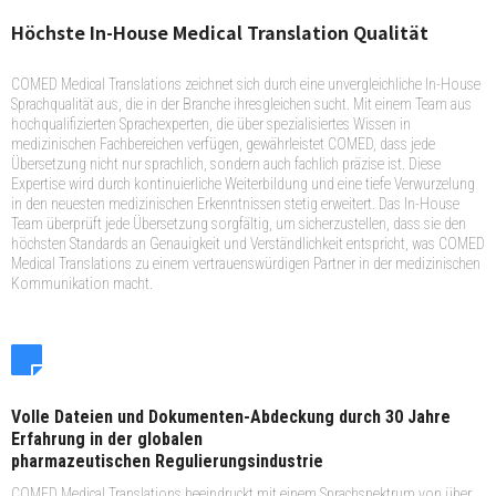
Höchste In-House Medical Translation Qualität
COMED Medical Translations zeichnet sich durch eine unvergleichliche In-House
Sprachqualität aus, die in der Branche ihresgleichen sucht. Mit einem Team aus
hochqualifizierten Sprachexperten, die über spezialisiertes Wissen in
medizinischen Fachbereichen verfügen, gewährleistet COMED, dass jede
Übersetzung nicht nur sprachlich, sondern auch fachlich präzise ist. Diese
Expertise wird durch kontinuierliche Weiterbildung und eine tiefe Verwurzelung
in den neuesten medizinischen Erkenntnissen stetig erweitert. Das In-House
Team überprüft jede Übersetzung sorgfältig, um sicherzustellen, dass sie den
höchsten Standards an Genauigkeit und Verständlichkeit entspricht, was COMED
Medical Translations zu einem vertrauenswürdigen Partner in der medizinischen
Kommunikation macht.
Volle Dateien und Dokumenten-Abdeckung durch 30 Jahre
Erfahrung in der globalen
pharmazeutischen Regulierungsindustrie
COMED Medical Translations beeindruckt mit einem Sprachspektrum von über