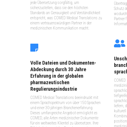
jede Übersetzung sorgfältig, um
Übertra
sicherzustellen, dass sie den höchsten
Schutz d
Standards an Genauigkeit und Verständlichkeit
wodurch
entspricht, was COMED Medical Translations zu
Partner 
einem vertrauenswürdigen Partner in der
Informat
medizinischen Kommunikation macht.
Unsch
Volle Dateien und Dokumenten-
branc
Abdeckung durch 30 Jahre
sprac
Erfahrung in der globalen
COMED ü
pharmazeutischen
medizini
Regulierungsindustrie
sprachli
tiefgrei
COMED Medical Translations beeindruckt mit
sprachli
einem Sprachspektrum von über 150 Sprachen
liefern,
und einer 30-jährigen Branchenerfahrung.
kulturel
Dieses umfangreiche Angebot ermöglicht es
Kombina
COMED, alle Arten medizinischer Dokumente
position
für ein weltweites Klientel zu übersetzen. Ihre
medizin