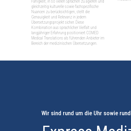
Fähigkeit, in so vielen Sprachen zu agieren und
gleichzeitig kulturelle sowie fachspezifische
Nuancen zu berücksichtigen, stellt die
Genauigkeit und Relevanz in jedem
Übersetzungsprojekt sicher. Diese
Kombination aus sprachlicher Vielfalt und
langjähriger Erfahrung positioniert COMED
Medical Translations als führenden Anbieter im
Bereich der medizinischen Übersetzungen.
Wir sind rund um die Uhr sowie rund