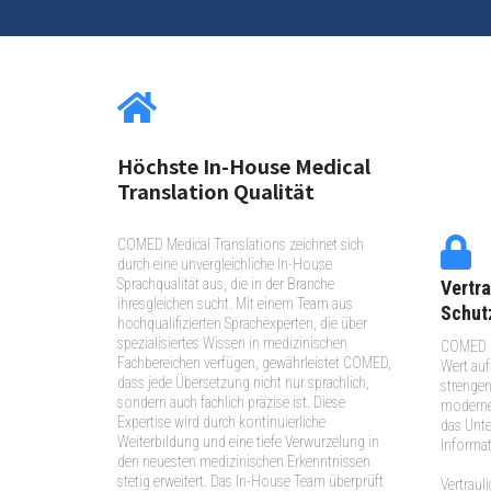
Höchste In-House Medical
Translation Qualität
COMED Medical Translations zeichnet sich
durch eine unvergleichliche In-House
Sprachqualität aus, die in der Branche
Vertra
ihresgleichen sucht. Mit einem Team aus
Schut
hochqualifizierten Sprachexperten, die über
spezialisiertes Wissen in medizinischen
COMED Me
Fachbereichen verfügen, gewährleistet COMED,
Wert auf 
dass jede Übersetzung nicht nur sprachlich,
strengen
sondern auch fachlich präzise ist. Diese
modernen
Expertise wird durch kontinuierliche
das Unt
Weiterbildung und eine tiefe Verwurzelung in
Informa
den neuesten medizinischen Erkenntnissen
stetig erweitert. Das In-House Team überprüft
Vertraul