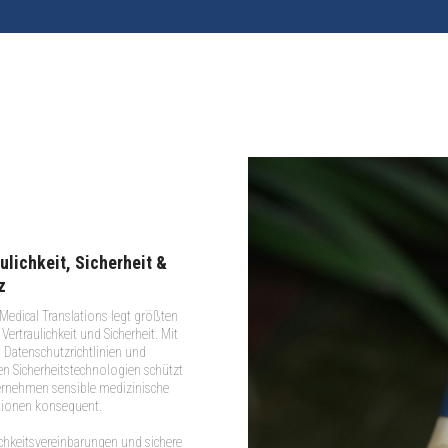
ulichkeit, Sicherheit &
z
dical Translations legt größten
Vertraulichkeit und Sicherheit. Mit
 Datenschutzrichtlinien und
 Sicherheitstechnologien schützt
ernehmen sensible medizinische
tionen konsequent.
ichkeitsvereinbarungen und sichere