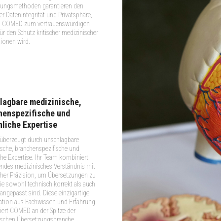
gungsmethoden garantieren den
er Datenintegrität und Privatsphäre,
 COMED zum vertrauenswürdigen
für den Schutz kritischer medizinischer
ionen wird.
lagbare medizinische,
henspezifische und
hliche Expertise
berzeugt durch unschlagbare
sche, branchenspezifische und
che Expertise. Ihr Team kombiniert
fendes medizinisches Verständnis mit
cher Präzision, um Übersetzungen zu
 die sowohl technisch korrekt als auch
l angepasst sind. Diese einzigartige
tion aus Fachwissen und Erfahrung
iert COMED an der Spitze der
ischen Übersetzungsbranche.