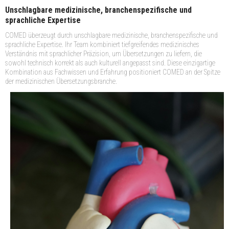
Unschlagbare medizinische, branchenspezifische und
sprachliche Expertise
COMED überzeugt durch unschlagbare medizinische, branchenspezifische und
sprachliche Expertise. Ihr Team kombiniert tiefgreifendes medizinisches
Verständnis mit sprachlicher Präzision, um Übersetzungen zu liefern, die
sowohl technisch korrekt als auch kulturell angepasst sind. Diese einzigartige
Kombination aus Fachwissen und Erfahrung positioniert COMED an der Spitze
der medizinischen Übersetzungsbranche.