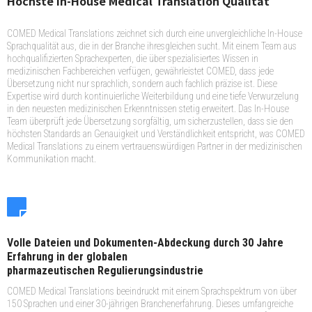
Höchste In-House Medical Translation Qualität
COMED Medical Translations zeichnet sich durch eine unvergleichliche In-House
Sprachqualität aus, die in der Branche ihresgleichen sucht. Mit einem Team aus
hochqualifizierten Sprachexperten, die über spezialisiertes Wissen in
medizinischen Fachbereichen verfügen, gewährleistet COMED, dass jede
Übersetzung nicht nur sprachlich, sondern auch fachlich präzise ist. Diese
Expertise wird durch kontinuierliche Weiterbildung und eine tiefe Verwurzelung
in den neuesten medizinischen Erkenntnissen stetig erweitert. Das In-House
Team überprüft jede Übersetzung sorgfältig, um sicherzustellen, dass sie den
höchsten Standards an Genauigkeit und Verständlichkeit entspricht, was COMED
Medical Translations zu einem vertrauenswürdigen Partner in der medizinischen
Kommunikation macht.
Volle Dateien und Dokumenten-Abdeckung durch 30 Jahre
Erfahrung in der globalen
pharmazeutischen Regulierungsindustrie
COMED Medical Translations beeindruckt mit einem Sprachspektrum von über
150 Sprachen und einer 30-jährigen Branchenerfahrung. Dieses umfangreiche