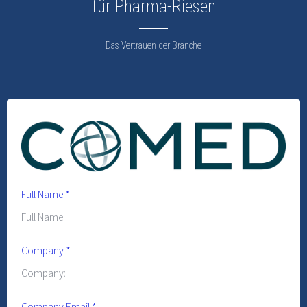
für Pharma-Riesen
Das Vertrauen der Branche
Full Name
*
Company
*
Company Email
*