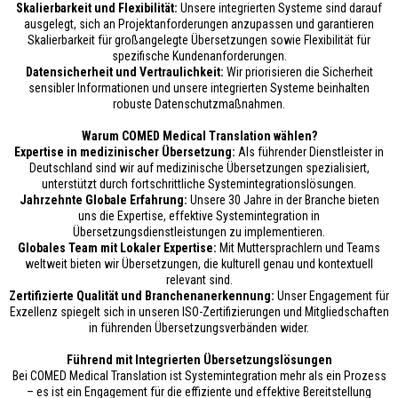
Skalierbarkeit und Flexibilität:
Unsere integrierten Systeme sind darauf
ausgelegt, sich an Projektanforderungen anzupassen und garantieren
Skalierbarkeit für großangelegte Übersetzungen sowie Flexibilität für
spezifische Kundenanforderungen.
Datensicherheit und Vertraulichkeit:
Wir priorisieren die Sicherheit
sensibler Informationen und unsere integrierten Systeme beinhalten
robuste Datenschutzmaßnahmen.
Warum COMED Medical Translation wählen?
Expertise in medizinischer Übersetzung:
Als führender Dienstleister in
Deutschland sind wir auf medizinische Übersetzungen spezialisiert,
unterstützt durch fortschrittliche Systemintegrationslösungen.
Jahrzehnte Globale Erfahrung:
Unsere 30 Jahre in der Branche bieten
uns die Expertise, effektive Systemintegration in
Übersetzungsdienstleistungen zu implementieren.
Globales Team mit Lokaler Expertise:
Mit Muttersprachlern und Teams
weltweit bieten wir Übersetzungen, die kulturell genau und kontextuell
relevant sind.
Zertifizierte Qualität und Branchenanerkennung:
Unser Engagement für
Exzellenz spiegelt sich in unseren ISO-Zertifizierungen und Mitgliedschaften
in führenden Übersetzungsverbänden wider.
Führend mit Integrierten Übersetzungslösungen
Bei COMED Medical Translation ist Systemintegration mehr als ein Prozess
– es ist ein Engagement für die effiziente und effektive Bereitstellung