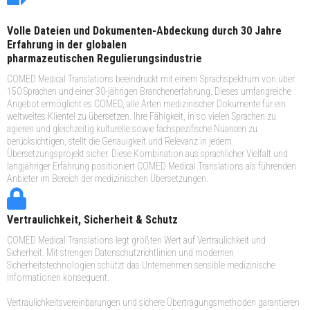
Volle Dateien und Dokumenten-Abdeckung durch 30 Jahre
Erfahrung in der globalen
pharmazeutischen Regulierungsindustrie
COMED Medical Translations beeindruckt mit einem Sprachspektrum von über
150 Sprachen und einer 30-jährigen Branchenerfahrung. Dieses umfangreiche
Angebot ermöglicht es COMED, alle Arten medizinischer Dokumente für ein
weltweites Klientel zu übersetzen. Ihre Fähigkeit, in so vielen Sprachen zu
agieren und gleichzeitig kulturelle sowie fachspezifische Nuancen zu
berücksichtigen, stellt die Genauigkeit und Relevanz in jedem
Übersetzungsprojekt sicher. Diese Kombination aus sprachlicher Vielfalt und
langjähriger Erfahrung positioniert COMED Medical Translations als führenden
Anbieter im Bereich der medizinischen Übersetzungen.
Vertraulichkeit, Sicherheit & Schutz
COMED Medical Translations legt größten Wert auf Vertraulichkeit und
Sicherheit. Mit strengen Datenschutzrichtlinien und modernen
Sicherheitstechnologien schützt das Unternehmen sensible medizinische
Informationen konsequent.
Vertraulichkeitsvereinbarungen und sichere Übertragungsmethoden garantieren