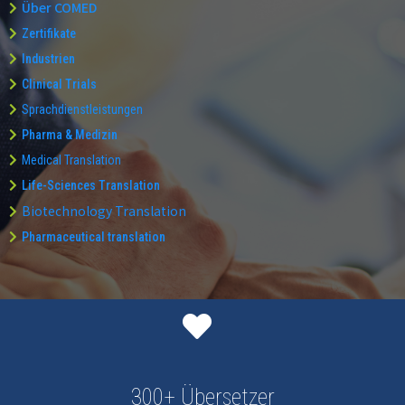
Über COMED
Zertifikate
Industrien
Clinical Trials
Sprachdienstleistungen
Pharma & Medizin
Medical Translation
Life-Sciences Translation
Biotechnology Translation
Pharmaceutical translation
300+ Übersetzer