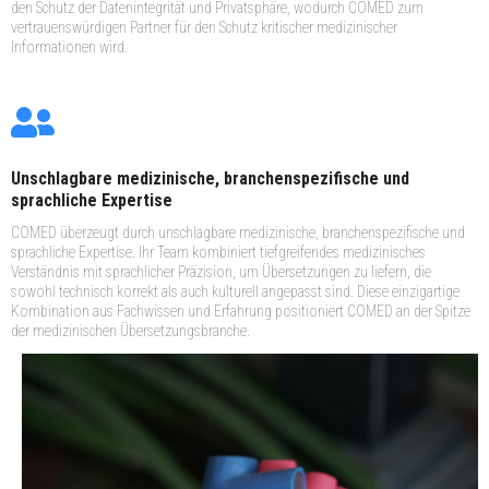
den Schutz der Datenintegrität und Privatsphäre, wodurch COMED zum
vertrauenswürdigen Partner für den Schutz kritischer medizinischer
Informationen wird.
Unschlagbare medizinische, branchenspezifische und
sprachliche Expertise
COMED überzeugt durch unschlagbare medizinische, branchenspezifische und
sprachliche Expertise. Ihr Team kombiniert tiefgreifendes medizinisches
Verständnis mit sprachlicher Präzision, um Übersetzungen zu liefern, die
sowohl technisch korrekt als auch kulturell angepasst sind. Diese einzigartige
Kombination aus Fachwissen und Erfahrung positioniert COMED an der Spitze
der medizinischen Übersetzungsbranche.