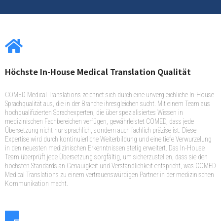
Höchste In-House Medical Translation Qualität
COMED Medical Translations zeichnet sich durch eine unvergleichliche In-House
Sprachqualität aus, die in der Branche ihresgleichen sucht. Mit einem Team aus
hochqualifizierten Sprachexperten, die über spezialisiertes Wissen in
medizinischen Fachbereichen verfügen, gewährleistet COMED, dass jede
Übersetzung nicht nur sprachlich, sondern auch fachlich präzise ist. Diese
Expertise wird durch kontinuierliche Weiterbildung und eine tiefe Verwurzelung
in den neuesten medizinischen Erkenntnissen stetig erweitert. Das In-House
Team überprüft jede Übersetzung sorgfältig, um sicherzustellen, dass sie den
höchsten Standards an Genauigkeit und Verständlichkeit entspricht, was COMED
Medical Translations zu einem vertrauenswürdigen Partner in der medizinischen
Kommunikation macht.