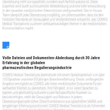
Übersetzung nicht nur sprachlich, sondern auch fachlich präzise ist. Diese
Expertise wird durch kontinuierliche Weiterbildung und eine tiefe Verwurzelung
in den neuesten medizinischen Erkenntnissen stetig erweitert. Das In-House
Team überprüft jede Übersetzung sorgfältig, um sicherzustellen, dass sie den
höchsten Standards an Genauigkeit und Verständlichkeit entspricht, was COMED
Medical Translations zu einem vertrauenswürdigen Partner in der medizinischen
Kommunikation macht.
Volle Dateien und Dokumenten-Abdeckung durch 30 Jahre
Erfahrung in der globalen
pharmazeutischen Regulierungsindustrie
COMED Medical Translations beeindruckt mit einem Sprachspektrum von über
150 Sprachen und einer 30-jährigen Branchenerfahrung. Dieses umfangreiche
Angebot ermöglicht es COMED, alle Arten medizinischer Dokumente für ein
weltweites Klientel zu übersetzen. Ihre Fähigkeit, in so vielen Sprachen zu
agieren und gleichzeitig kulturelle sowie fachspezifische Nuancen zu
berücksichtigen, stellt die Genauigkeit und Relevanz in jedem
Übersetzungsprojekt sicher. Diese Kombination aus sprachlicher Vielfalt und
langjähriger Erfahrung positioniert COMED Medical Translations als führenden