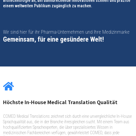
Biotechnologie an, um bahnbrechende Innovationen schnell und präzise
einem weltweiten Publikum zugänglich zu machen.
Wir sind hier für ihr Pharma-Unternehmen und Ihre Medizinmarke
Gemeinsam, für eine gesündere Welt!
Höchste In-House Medical Translation Qualität
COMED Medical Translations zeichnet sich durch eine unvergleichliche In-House
Sprachqualität aus, die in der Branche ihresgleichen sucht. Mit einem Team aus
hochqualifizierten Sprachexperten, die über spezialisiertes Wissen in
medizinischen Fachbereichen verfügen, gewährleistet COMED, dass jede