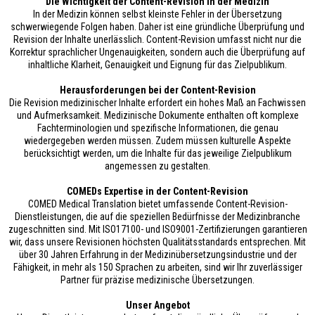
Die Wichtigkeit der Content-Revision in der Medizin
In der Medizin können selbst kleinste Fehler in der Übersetzung
schwerwiegende Folgen haben. Daher ist eine gründliche Überprüfung und
Revision der Inhalte unerlässlich. Content-Revision umfasst nicht nur die
Korrektur sprachlicher Ungenauigkeiten, sondern auch die Überprüfung auf
inhaltliche Klarheit, Genauigkeit und Eignung für das Zielpublikum.
Herausforderungen bei der Content-Revision
Die Revision medizinischer Inhalte erfordert ein hohes Maß an Fachwissen
und Aufmerksamkeit. Medizinische Dokumente enthalten oft komplexe
Fachterminologien und spezifische Informationen, die genau
wiedergegeben werden müssen. Zudem müssen kulturelle Aspekte
berücksichtigt werden, um die Inhalte für das jeweilige Zielpublikum
angemessen zu gestalten.
COMEDs Expertise in der Content-Revision
COMED Medical Translation bietet umfassende Content-Revision-
Dienstleistungen, die auf die speziellen Bedürfnisse der Medizinbranche
zugeschnitten sind. Mit ISO17100- und ISO9001-Zertifizierungen garantieren
wir, dass unsere Revisionen höchsten Qualitätsstandards entsprechen. Mit
über 30 Jahren Erfahrung in der Medizinübersetzungsindustrie und der
Fähigkeit, in mehr als 150 Sprachen zu arbeiten, sind wir Ihr zuverlässiger
Partner für präzise medizinische Übersetzungen.
Unser Angebot