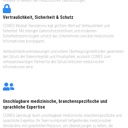
Anbieter im Bereich der medizinischen Übersetzungen.
Vertraulichkeit, Sicherheit & Schutz
COMED Medical Translations legt größten Wert auf Vertraulichkeit und
Sicherheit. Mit strengen Datenschutzrichtlinien und modernen
Sicherheitstechnologien schützt das Unternehmen sensible medizinische
Informationen konsequent.
Vertraulichkeitsvereinbarungen und sichere Übertragungsmethoden garantieren
den Schutz der Datenintegrität und Privatsphäre, wodurch COMED zum
vertrauenswürdigen Partner für den Schutz kritischer medizinischer
Informationen wird.
Unschlagbare medizinische, branchenspezifische und
sprachliche Expertise
COMED überzeugt durch unschlagbare medizinische, branchenspezifische und
sprachliche Expertise. Ihr Team kombiniert tiefgreifendes medizinisches
Verständnis mit sprachlicher Präzision, um Übersetzungen zu liefern, die