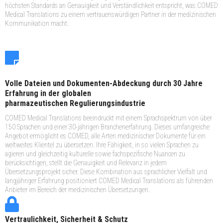
höchsten Standards an Genauigkeit und Verständlichkeit entspricht, was COMED
Medical Translations zu einem vertrauenswürdigen Partner in der medizinischen
Kommunikation macht.
Volle Dateien und Dokumenten-Abdeckung durch 30 Jahre
Erfahrung in der globalen
pharmazeutischen Regulierungsindustrie
COMED Medical Translations beeindruckt mit einem Sprachspektrum von über
150 Sprachen und einer 30-jährigen Branchenerfahrung. Dieses umfangreiche
Angebot ermöglicht es COMED, alle Arten medizinischer Dokumente für ein
weltweites Klientel zu übersetzen. Ihre Fähigkeit, in so vielen Sprachen zu
agieren und gleichzeitig kulturelle sowie fachspezifische Nuancen zu
berücksichtigen, stellt die Genauigkeit und Relevanz in jedem
Übersetzungsprojekt sicher. Diese Kombination aus sprachlicher Vielfalt und
langjähriger Erfahrung positioniert COMED Medical Translations als führenden
Anbieter im Bereich der medizinischen Übersetzungen.
Vertraulichkeit, Sicherheit & Schutz