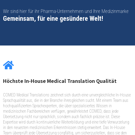
Wir sind hier für ihr Pharma-Unternehmen und Ihre Medizinmarke
Gemeinsam, für eine gesündere Welt!
Höchste In-House Medical Translation Qualität
COMED Medical Translations zeichnet sich durch eine unvergleichliche In-House
Sprachqualität aus, die in der Branche ihresgleichen sucht. Mit einem Team aus
hochqualifizierten Sprachexperten, die über spezialisiertes Wissen in
medizinischen Fachbereichen verfügen, gewährleistet COMED, dass jede
Übersetzung nicht nur sprachlich, sondern auch fachlich präzise ist. Diese
Expertise wird durch kontinuierliche Weiterbildung und eine tiefe Verwurzelung
in den neuesten medizinischen Erkenntnissen stetig erweitert. Das In-House
Team überprüft jede Übersetzung sorgfältig, um sicherzustellen, dass sie den