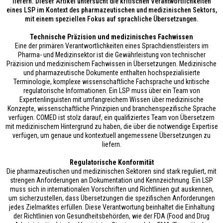
liefern. Dieser Artikel untersucht die kritischen Verantwortlichkeiten
eines LSP im Kontext des pharmazeutischen und medizinischen Sektors,
mit einem speziellen Fokus auf sprachliche Übersetzungen.
Technische Präzision und medizinisches Fachwissen
Eine der primären Verantwortlichkeiten eines Sprachdienstleisters im
Pharma- und Medizinsektor ist die Gewährleistung von technischer
Präzision und medizinischem Fachwissen in Übersetzungen. Medizinische
und pharmazeutische Dokumente enthalten hochspezialisierte
Terminologie, komplexe wissenschaftliche Fachsprache und kritische
regulatorische Informationen. Ein LSP muss über ein Team von
Expertenlinguisten mit umfangreichem Wissen über medizinische
Konzepte, wissenschaftliche Prinzipien und branchenspezifische Sprache
verfügen. COMED ist stolz darauf, ein qualifiziertes Team von Übersetzern
mit medizinischem Hintergrund zu haben, die über die notwendige Expertise
verfügen, um genaue und kontextuell angemessene Übersetzungen zu
liefern.
Regulatorische Konformität
Die pharmazeutischen und medizinischen Sektoren sind stark reguliert, mit
strengen Anforderungen an Dokumentation und Kennzeichnung. Ein LSP
muss sich in internationalen Vorschriften und Richtlinien gut auskennen,
um sicherzustellen, dass Übersetzungen die spezifischen Anforderungen
jedes Zielmarktes erfüllen. Diese Verantwortung beinhaltet die Einhaltung
der Richtlinien von Gesundheitsbehörden, wie der FDA (Food and Drug